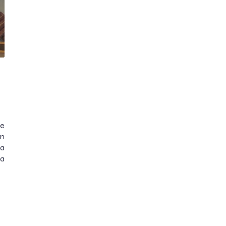
le
an
la
ra