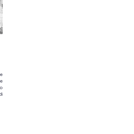
ne
he
to
di