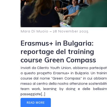
Mara Di Muoio
–
28 November 2025
Erasmus+ in Bulgaria:
reportage del training
course Green Compass
Inviati da Cilento Youth Union, abbiamo partecipa
a questo progetto Erasmus+ in Bulgaria. Un traini
course dal nome “Green Compass” in cui abbia
messo al centro della nostra attenzione sostenibilit
team work, learning by doing e delle bellissi
passeggiate[…]
READ MORE