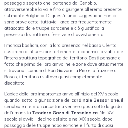
passaggio segreto che, partendo dal Cenobio,
attraverserebbe la valle fino a giungere all’eremo presente
sul monte Bulgheria. Di quest’ultima suggestione non ci
sono prove certe, tuttavia, l’area era frequentemente
attaccata dalle truppe saracene e ciò giustifica la
presenza di strutture difensive e di avvistamento.
I monaci basiliani, con la loro presenza nel basso Cilento,
riuscirono a influenzare fortemente l’economia, la viabilità e
l’intera struttura topografica del territorio. Basti pensare al
fatto che prima del loro arrivo, nelle zone dove attualmente
si trovano i comuni di San Giovanni a Piro e la frazione di
Bosco, il territorio risultava quasi completamente
disabitato.
L’apice della loro importanza arrivò all’inizio del XV secolo
quando, sotto la giurisdizione del
cardinale
Bessarione
, il
cenobio e i territori circostanti vennero posti sotto la guida
dell’umanista
Teodoro
Gaza
di
Tessalonica
. Nel XVI
secolo si avviò il declino del sito e nel XIX secolo, dopo il
passaggio delle truppe napoleoniche e il furto di quasi