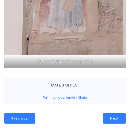
Foto scattata da Giuseppe Zolli
CATEGORIES:
Patrimonio culturale
–
Storia
Previous
Next